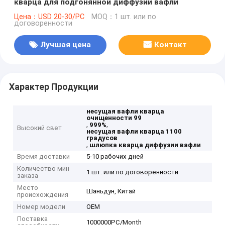
кварца для подгонянной диффузии вафли
Цена：USD 20-30/PC
MOQ：1 шт. или по
договоренности
Лучшая цена
Контакт
Характер Продукции
несущая вафли кварца
очищенности 99
,
,
999%
Высокий свет
несущая вафли кварца 1100
градусов
,
шлюпка кварца диффузии вафли
Время доставки
5-10 рабочих дней
Количество мин
1 шт. или по договоренности
заказа
Место
Шаньдун, Китай
происхождения
Номер модели
OEM
Поставка
1000000PC/Month