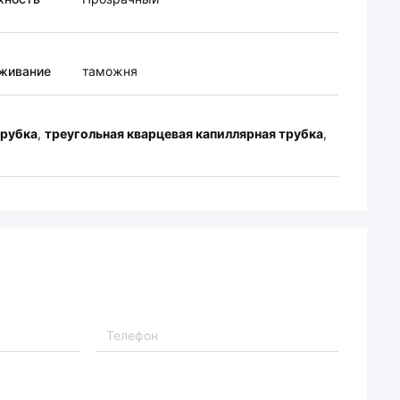
живание
таможня
трубка
,
треугольная кварцевая капиллярная трубка
,