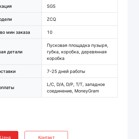
кация
SGS
одели
ZCQ
во мин заказа
10
Пусковая площадка пузыря,
ая детали
губка, коробка, деревянная
коробка
оставки
7-25 дней работы
L/C, D/A, D/P, T/T, западное
оплаты
соединение, MoneyGram
 Цена
Контакт