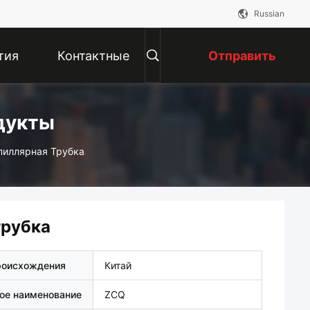
Russian
тия
Контактные
Отправить
Данные
Запрос
дукты
пиллярная Трубка
трубка
роисхождения
Китай
ое наименование
ZCQ