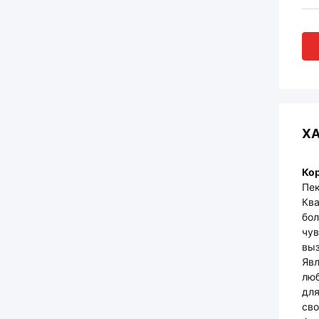
Х
Кор
Пек
Ква
бол
чув
выз
Явл
люб
для
сво