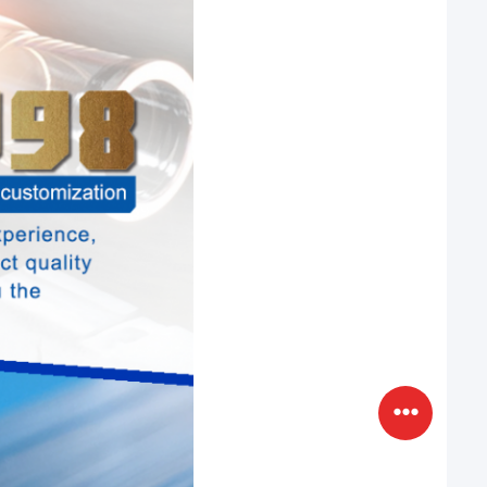
6:45 AM
Good day, what product are you looking 
for?