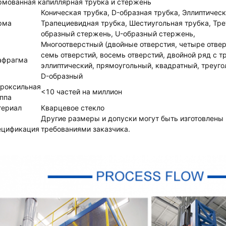
мованная капиллярная трубка и стержень
Коническая трубка, D-образная трубка, Эллиптическ
рма
Трапециевидная трубка, Шестиугольная трубка, Тре
образный стержень, U-образный стержень,
Многоотверстный (двойные отверстия, четыре отвер
семь отверстий, восемь отверстий, двойной ряд с т
афрагма
эллиптический, прямоугольный, квадратный, треуго
D-образный
дроксильная
<10 частей на миллион
ппа
териал
Кварцевое стекло
Другие размеры и допуски могут быть изготовлены 
ецификация
требованиями заказчика.