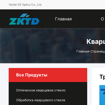
Yantai ZK Optics Co., Ltd.
Главная
О
Страница
Компании
Квар
Главная Страниц
Все Продукты
Т
Оптическое кварцевое стекло
Обработка кварцевого стекла