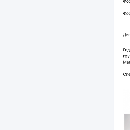
Фор
Фо
Ди
Ги
гру
Ма
Сп