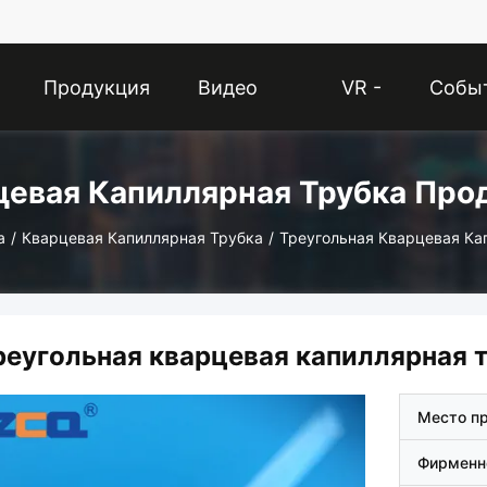
Продукция
Видео
VR -
Собы
Шоу
цевая Капиллярная Трубка Про
а
/
Кварцевая Капиллярная Трубка
/
Треугольная Кварцевая Ка
реугольная кварцевая капиллярная 
Место п
Фирменн