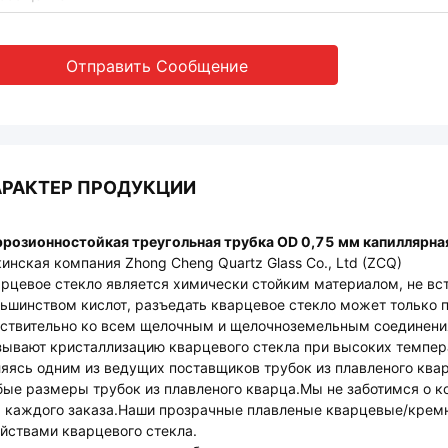
Отправить Сообщение
АРАКТЕР ПРОДУКЦИИ
розионностойкая треугольная трубка OD 0,75 мм капиллярная
инская компания Zhong Cheng Quartz Glass Co., Ltd (ZCQ)
рцевое стекло является химически стойким материалом, не вс
ьшинством кислот, разъедать кварцевое стекло может только 
ствительно ко всем щелочным и щелочноземельным соединения
ывают кристаллизацию кварцевого стекла при высоких темпер
яясь одним из ведущих поставщиков трубок из плавленого ква
ые размеры трубок из плавленого кварца.Мы не заботимся о к
 каждого заказа.Наши прозрачные плавленые кварцевые/крем
йствами кварцевого стекла.