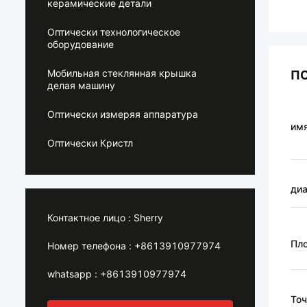
керамические детали
Оптически технологическое
оборудование
Мобильная стеклянная крышка
П
делая машину
Оптически измеряя аппаратура
им
Оптически Кристл
ди
Контактное лицо :
Sherry
Пл
Номер телефона :
+8613910977974
whatsapp :
+8613910977974
Точ