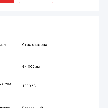
иал
Стекло кварца
5-1000мм
ратура
1000 ℃
ы
хность
Прозрачный