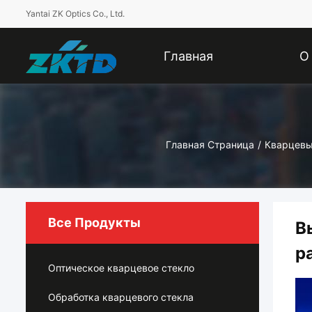
Yantai ZK Optics Co., Ltd.
Главная
О
Страница
Компании
Главная Страница
/
Кварцевы
Все Продукты
В
р
Оптическое кварцевое стекло
Обработка кварцевого стекла