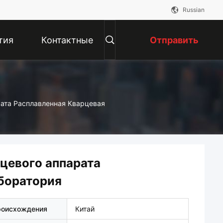
Russian
тия
Контактные
Отправить
Данные
Запрос
ата Расплавленная Кварцевая
цевого аппарата
боратория
роисхождения
Китай