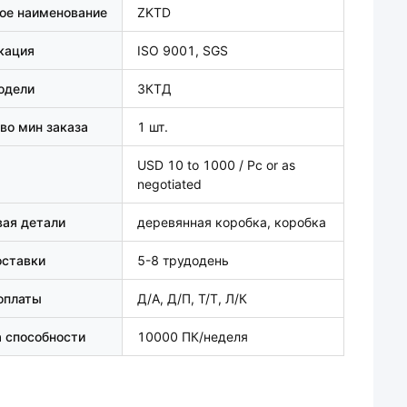
ое наименование
ZKTD
кация
ISO 9001, SGS
одели
ЗКТД
во мин заказа
1 шт.
USD 10 to 1000 / Pc or as
negotiated
ая детали
деревянная коробка, коробка
оставки
5-8 трудодень
оплаты
Д/А, Д/П, Т/Т, Л/К
 способности
10000 ПК/неделя