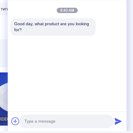
тигель из плавленого кварца
9:43 AM
Good day, what product are you looking 
for?
VIDEO
VIDEO