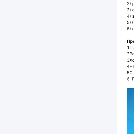
2) 
3) 
4) 
5) 
6) 
Пр
1Пр
2Ра
3Хо
4Не
5Св
6. 