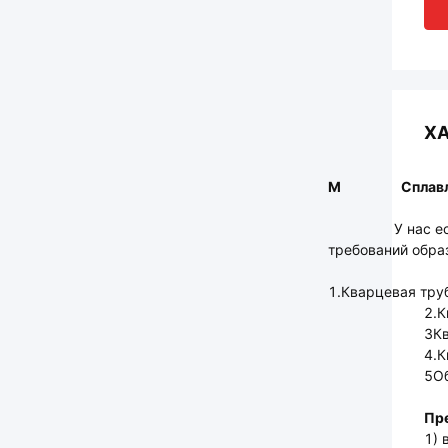
Х
М
Сплав
У нас е
требований обра
1.Кварцевая тру
2.К
3Кв
4.К
5Об
Пр
1) 