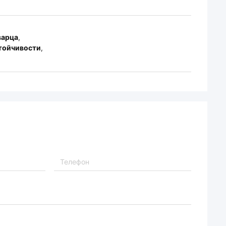
варца
,
стойчивости
,