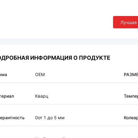
Лучшая
ОДРОБНАЯ ИНФОРМАЦИЯ О ПРОДУКТЕ
рма
OEM
РАЗМ
териал
Кварц
Темпе
ерантность
0от 1 до 5 мм
Колеа