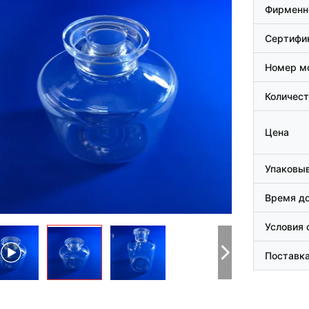
Фирменн
Сертифи
Номер м
Количест
Цена
Упаковыв
Время д
Условия 
Поставка