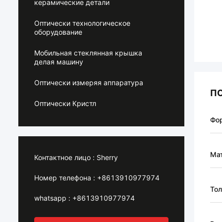
керамические детали
Оптически технологическое
оборудование
Мобильная стеклянная крышка
делая машину
Оптически измеряя аппаратура
П
Оптически Кристл
Фо
Ма
Контактное лицо :
Sherry
Номер телефона :
+8613910977974
Тол
whatsapp :
+8613910977974